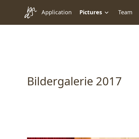
Zum Inhalt springen
Zur Fußzeile springen
Application
Pictures
Team
Bildergalerie 2017